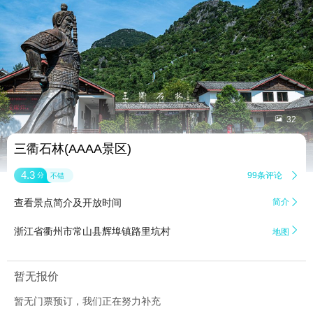


32
三衢石林(AAAA景区)
4.3
99条评论

分
不错
查看景点简介及开放时间
简介


浙江省衢州市常山县辉埠镇路里坑村
地图
暂无报价
暂无门票预订，我们正在努力补充