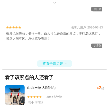
行，花钱坐车没有意义。

共9张
去哪儿用户 2026-07-13


夜景也很美丽，值得一看。白天可以去通票的景点，步行溜达就行，
景点之间不远。总体感受满意！
共9张
查看全部点评

看了该景点的人还看了
2
山西王家大院
(4A)
¥
起
3055条评论


晋中·灵石县