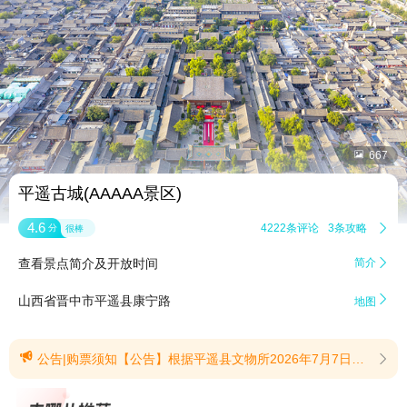


667
平遥古城(AAAAA景区)
4.6
4222条评论
3条攻略

分
很棒
查看景点简介及开放时间
简介


山西省晋中市平遥县康宁路
地图

公告|购票须知【公告】根据平遥县文物所2026年7月7日《关于对双林寺千佛殿、镇国寺万佛殿进行施工》的通知，因双林寺千佛殿、镇国寺万佛殿内壁画彩塑存在险情，需实施保护修缮。镇国寺万佛殿修缮工期:2026年7月至2027年9月；双林寺千佛殿修缮工期:2026年7月至2028年9月。为加强文物保护和确保游客人身安全，届时将对双林寺千佛殿、镇国寺万佛殿进行半封闭。(提示有效期2026/7/9至2027/9/30)【购票须知】购买平遥古城成人票或半价票游客，仅可享受平遥古城入园游览权益，不包含2026年8月19 日落日合唱派对现场观演资格。(提示有效期2026/7/13至2026/8/19)
