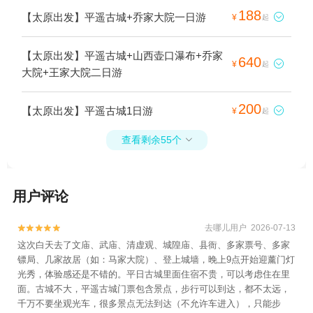
188
【太原出发】平遥古城+乔家大院一日游

¥
起
【太原出发】平遥古城+山西壶口瀑布+乔家
640

¥
起
大院+王家大院二日游
200
【太原出发】平遥古城1日游

¥
起
查看剩余55个

用户评论
去哪儿用户 2026-07-13


这次白天去了文庙、武庙、清虚观、城隍庙、县衙、多家票号、多家
镖局、几家故居（如：马家大院）、登上城墙，晚上9点开始迎薰门灯
光秀，体验感还是不错的。平日古城里面住宿不贵，可以考虑住在里
面。古城不大，平遥古城门票包含景点，步行可以到达，都不太远，
千万不要坐观光车，很多景点无法到达（不允许车进入），只能步