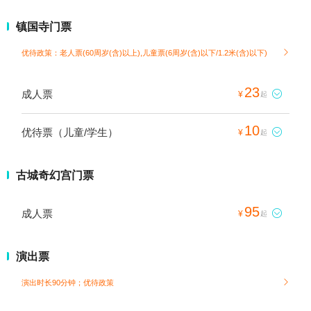
镇国寺门票
优待政策：老人票(60周岁(含)以上),儿童票(6周岁(含)以下/1.2米(含)以下)

23
成人票

¥
起
10
优待票（儿童/学生）

¥
起
古城奇幻宫门票
95
成人票

¥
起
演出票
演出时长90分钟；
优待政策
