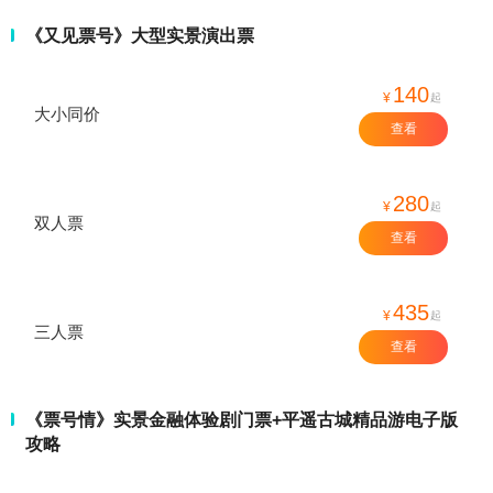
《又见票号》大型实景演出票
140
¥
起
大小同价
查看
280
¥
起
双人票
查看
435
¥
起
三人票
查看
《票号情》实景金融体验剧门票+平遥古城精品游电子版
攻略