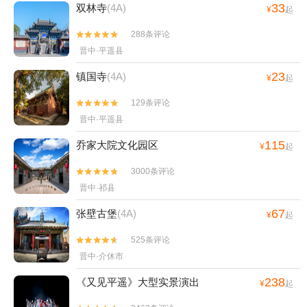
33
双林寺
(4A)
¥
起
288条评论


晋中·平遥县
23
镇国寺
(4A)
¥
起
129条评论


晋中·平遥县
115
乔家大院文化园区
¥
起
3000条评论


晋中·祁县
67
张壁古堡
(4A)
¥
起
525条评论


晋中·介休市
238
《又见平遥》大型实景演出
¥
起