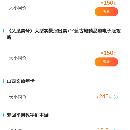
150
¥
起
大小同价
查看
《又见票号》大型实景演出票+平遥古城精品游电子版攻
略
150
¥
起
大小同价
查看
山西文旅年卡
245
大小同价

¥
起
梦回平遥数字剧本游