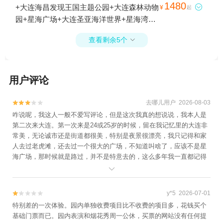
1480
+大连海昌发现王国主题公园+大连森林动物

¥
起
园+星海广场+大连圣亚海洋世界+星海湾海
水浴场+闯关东影视基地+大连港+英歌石植
查看剩余5个

物园+大连名岛游艇帆船+大连天翔游艇+大
连圣亚号观光游艇+大连东港帆船航海+东港
音乐喷泉广场+三寰牧场+星海跨海大桥+星
用户评论
海游艇码头+宁宇号游艇俱乐部+东港游艇码
头+游艇帆船出海体验1日游
去哪儿用户 2026-08-03


咋说呢，我这人一般不爱写评论，但是这次我真的想说说，我本人是
第二次来大连。第一次来是24或25岁的时候，留在我记忆里的大连非
常美，无论诚市还是街道都很美，特别是夜景很漂亮，我只记得和家
人去过老虎滩，还去过一个很大的广场，不知道叫啥了，应该不是星
海广场，那时候就是路过，并不是特意去的，这么多年我一直都记得
当时大连带给我震撼，后来结婚有了孩子我甚至在大脑里一直幻想以

后要让孩子去大连上大学，在大连安家，于是就有了我今年的第二次
来大连，我带着我爱人和两个女儿一起去的，这次来让我很失望，也
y*5 2026-07-01


打破了我脑中一直以来的幻想也可以这么说，这次来大连的体验才是
特别差的一次体验。园内单独收费项目比不收费的项目多，花钱买个
最真实的。第一天去老虎滩，总体来说我觉得没有哈尔滨极地馆好，
基础门票而已。园内表演和烟花秀周一公休，买票的网站没有任何提
如果去过极地馆和老虎滩做一次对比就知道了，园里卖东西的物价还