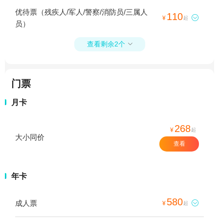
优待票（残疾人/军人/警察/消防员/三属人
110

¥
起
员）
查看剩余2个

门票
月卡
268
¥
起
大小同价
查看
年卡
580
成人票

¥
起