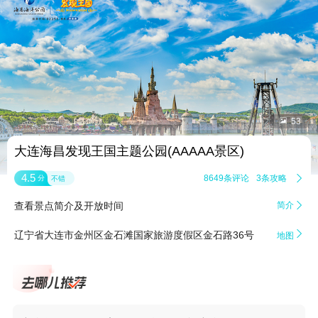


53
大连海昌发现王国主题公园(AAAAA景区)
4.5
8649条评论
3条攻略

分
不错
查看景点简介及开放时间
简介


辽宁省大连市金州区金石滩国家旅游度假区金石路36号
地图