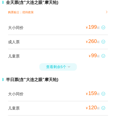
全天票(含"大连之眼"摩天轮)
购票贴士；
优待政策

199
大小同价

¥
起
260
成人票

¥
起
99
儿童票

¥
起
查看剩余5个

半日票(含"大连之眼"摩天轮)
159
大小同价

¥
起
120
儿童票

¥
起