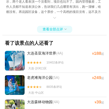
示，两个老人看表演一个没看到，项目也玩不了。园内管理极差，工
行，贵但能接受。除了去老虎滩做车可以直达，剩下的去拾贝湾，去
作人员都不知道表演公休，告诉我们几点哪里有演出，跑一溜够，啥
森林动物园，去发现王国，就没有能直达的车，总是得再倒一下车，
都没有。再说园区设备，这个票价，一个高档的项目没有，远不及方
很麻烦。拾贝湾的体验感也不错，除了倒车以外，发现王国物价贵的
特、迪士尼、欢乐谷等游乐场。差评

惊人，钱都不是钱了，一杯饮料卖30多，尖叫15元一瓶，卖十块钱我
还能接受，15块钱明摆着宰人呢，而且从进园到出园，没玩几个项目
一直在排队和沈阳方特不能比，沈阳方特也排队，但是体验感很棒，
查看全部点评

我就挺纳闷的怎么我去的这几个地方，门口一点啥醒目的标志都没
有，司机要不要是告诉我到了，我都不知道。门口一点发现王国的标
看了该景点的人还看了
志都没有，拾贝湾也是一样，森林动物园虽然现在东北超免费不花
钱，但里面卖吃的地方很少，而且不太好吃，该说不说鱿鱼和西瓜沙
188
大连圣亚海洋世界
(4A)
¥
起
冰很好，一个好吃，一个解暑。
10402条评论


大连·沙河口区
249
老虎滩海洋公园
(5A)
¥
起
8835条评论


大连·中山区
39
大连森林动物园
(4A)
¥
起