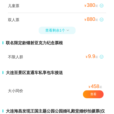
380
儿童票

¥
起
880
双人票

¥
起
查看剩余1个

联名限定款镭射亚克力纪念票根
9.9
不限人群

¥
起
大连至景区直通车私享包车接送
458
¥
起
大小同价
查看
大连海昌发现王国主题公园公园婚礼殿堂婚纱拍摄票(仅