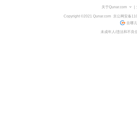
览
关于Qunar.com
|
信
息
Copyright ©2021 Qunar.com
京公网安备1101
去哪儿
未成年人/违法和不良信息