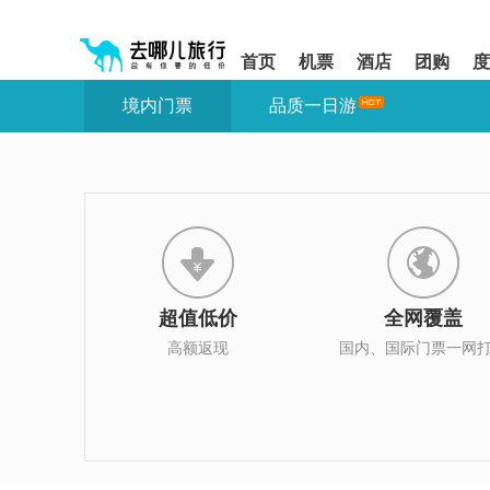
请
提
提
按
示:
示:
shift+enter
您
您
首页
机票
酒店
团购
度
进
已
已
入
进
离
境内门票
品质一日游
去
入
开
哪
网
网
网
站
站
智
导
导
能
航
航
导
区,
区
盲
本
语
区
音
域
引
含
导
有
超值低价
全网覆盖
模
6
式
个
高额返现
国内、国际门票一网
模
块,
按
下
Tab
键
浏