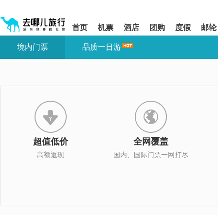
请
提
提
按
示:
示:
shift+enter
您
您
首页
机票
酒店
团购
度假
邮轮
进
已
已
入
进
离
境内门票
品质一日游
去
入
开
哪
网
网
网
站
站
智
导
导
能
航
航
导
区,
区
盲
本
语
区
音
域
引
含
导
有
超值低价
全网覆盖
模
6
式
个
高额返现
国内、国际门票一网打尽
模
块,
按
下
Tab
键
浏