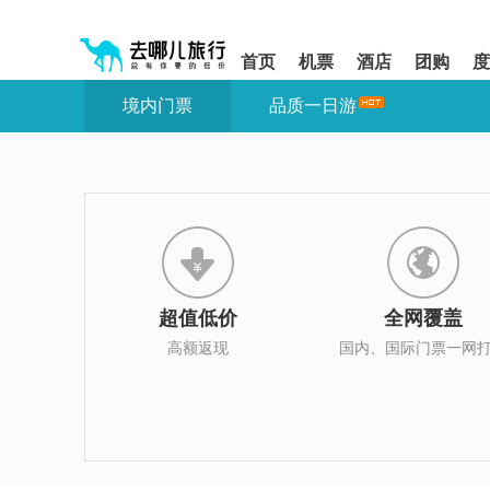
请
提
提
按
示:
示:
shift+enter
您
您
首页
机票
酒店
团购
度
进
已
已
入
进
离
境内门票
品质一日游
去
入
开
哪
网
网
网
站
站
智
导
导
能
航
航
导
区,
区
盲
本
语
区
音
域
引
含
导
有
超值低价
全网覆盖
模
6
式
个
高额返现
国内、国际门票一网
模
块,
按
下
Tab
键
浏