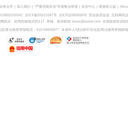
业务合作
|
加入我们
|
"严重违规失信"专项整治举报
|
安全中心
|
星骆驼公益
|
Abou
0802030542
京ICP备05021087号
京ICP证060856号
营业执照信息
互联网药品信
网投诉、咨询热线电话95117
举报、投诉邮箱: tousu@qunar.com
全国旅游投诉热线:
/算法推荐举报电话：010-59606977
未成年人/违法和不良信息/算法推荐举报邮箱：to