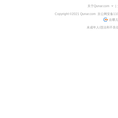
览
关于Qunar.com
|
信
息
Copyright ©2021 Qunar.com
京公网安备1101
去哪儿
未成年人/违法和不良信息