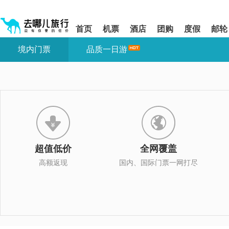
请
提
提
按
示:
示:
shift+enter
您
您
首页
机票
酒店
团购
度假
邮轮
进
已
已
入
进
离
境内门票
品质一日游
去
入
开
哪
网
网
网
站
站
智
导
导
能
航
航
导
区,
区
盲
本
语
区
音
域
引
含
导
有
超值低价
全网覆盖
模
6
式
个
高额返现
国内、国际门票一网打尽
模
块,
按
下
Tab
键
浏