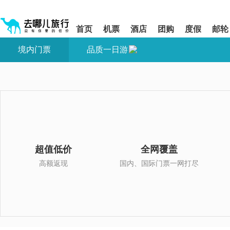
请
提
提
按
示:
示:
shift+enter
您
您
首页
机票
酒店
团购
度假
邮轮
进
已
已
入
进
离
境内门票
品质一日游
去
入
开
哪
网
网
网
站
站
智
导
导
能
航
航
导
区,
区
盲
本
语
区
音
域
引
含
导
有
超值低价
全网覆盖
模
6
式
个
高额返现
国内、国际门票一网打尽
模
块,
按
下
Tab
键
浏