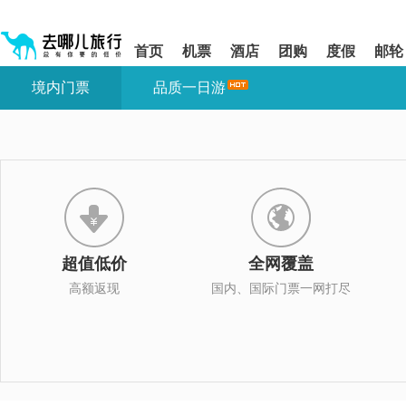
请
提
提
按
示:
示:
shift+enter
您
您
首页
机票
酒店
团购
度假
邮轮
进
已
已
入
进
离
境内门票
品质一日游
去
入
开
哪
网
网
网
站
站
智
导
导
能
航
航
导
区,
区
盲
本
语
区
音
域
引
含
导
有
超值低价
全网覆盖
模
6
式
个
高额返现
国内、国际门票一网打尽
模
块,
按
下
Tab
键
浏