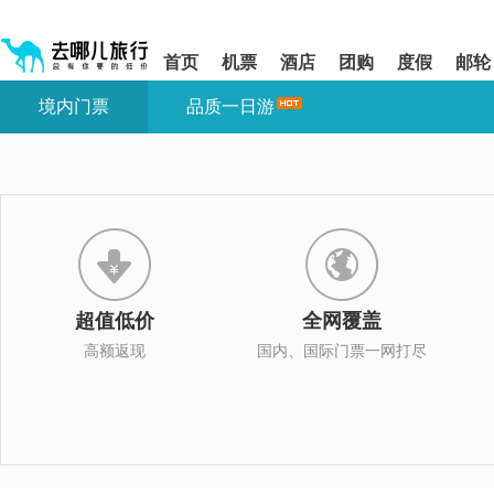
请
提
提
按
示:
示:
shift+enter
您
您
首页
机票
酒店
团购
度假
邮轮
进
已
已
入
进
离
境内门票
品质一日游
去
入
开
哪
网
网
网
站
站
智
导
导
能
航
航
导
区,
区
盲
本
语
区
音
域
引
含
导
有
超值低价
全网覆盖
模
6
式
个
高额返现
国内、国际门票一网打尽
模
块,
按
下
Tab
键
浏