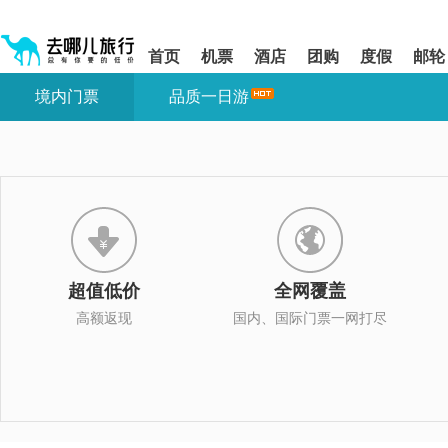
请
提
提
按
示:
示:
shift+enter
您
您
首页
机票
酒店
团购
度假
邮轮
进
已
已
入
进
离
境内门票
品质一日游
去
入
开
哪
网
网
网
站
站
智
导
导
能
航
航
导
区,
区
盲
本
语
区
音
域
引
含
导
有
超值低价
全网覆盖
模
6
式
个
高额返现
国内、国际门票一网打尽
模
块,
按
下
Tab
键
浏