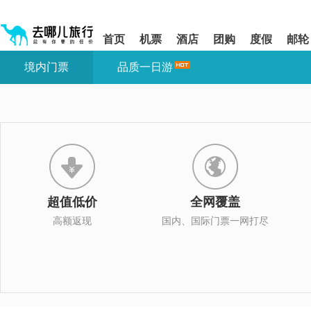
请
提
提
按
示:
示:
shift+enter
您
您
首页
机票
酒店
团购
度假
邮轮
进
已
已
入
进
离
境内门票
品质一日游
去
入
开
哪
网
网
网
站
站
智
导
导
能
航
航
导
区,
区
盲
本
语
区
音
域
引
含
导
有
超值低价
全网覆盖
模
6
式
个
高额返现
国内、国际门票一网打尽
模
块,
按
下
Tab
键
浏