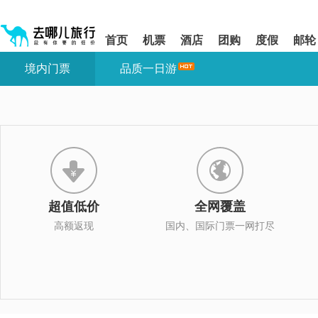
请
提
提
按
示:
示:
shift+enter
您
您
首页
机票
酒店
团购
度假
邮轮
进
已
已
入
进
离
境内门票
品质一日游
去
入
开
哪
网
网
网
站
站
智
导
导
能
航
航
导
区,
区
盲
本
语
区
音
域
引
含
导
有
超值低价
全网覆盖
模
6
式
个
高额返现
国内、国际门票一网打尽
模
块,
按
下
Tab
键
浏