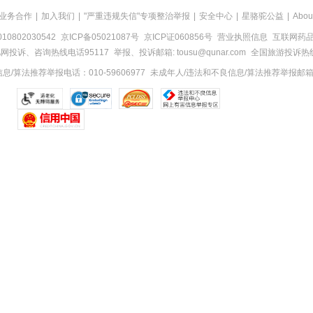
业务合作
|
加入我们
|
"严重违规失信"专项整治举报
|
安全中心
|
星骆驼公益
|
Abou
0802030542
京ICP备05021087号
京ICP证060856号
营业执照信息
互联网药品信
网投诉、咨询热线电话95117
举报、投诉邮箱: tousu@qunar.com
全国旅游投诉热线:
/算法推荐举报电话：010-59606977
未成年人/违法和不良信息/算法推荐举报邮箱：to