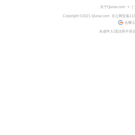
览
关于Qunar.com
|
信
息
Copyright ©2021 Qunar.com
京公网安备1101
去哪儿
未成年人/违法和不良信息