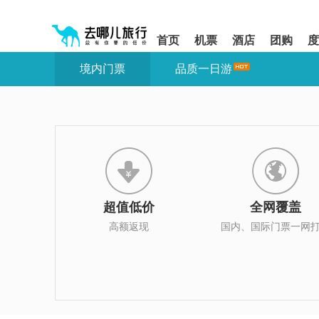
请
提
提
按
示:
示:
shift+enter
您
您
首页
机票
酒店
团购
度
进
已
已
入
进
离
境内门票
品质一日游
去
入
开
哪
网
网
网
站
站
智
导
导
能
航
航
导
区,
区
盲
本
语
区
音
域
引
含
导
有
超值低价
全网覆盖
模
6
式
个
高额返现
国内、国际门票一网
模
块,
按
下
Tab
键
浏