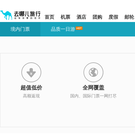
请
提
提
按
示:
示:
shift+enter
您
您
首页
机票
酒店
团购
度假
邮轮
进
已
已
入
进
离
境内门票
品质一日游
去
入
开
哪
网
网
网
站
站
智
导
导
能
航
航
导
区,
区
盲
本
语
区
音
域
引
含
导
有
超值低价
全网覆盖
模
6
式
个
高额返现
国内、国际门票一网打尽
模
块,
按
下
Tab
键
浏