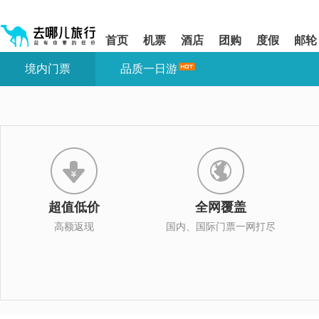
请
提
提
按
示:
示:
shift+enter
您
您
首页
机票
酒店
团购
度假
邮轮
进
已
已
入
进
离
境内门票
品质一日游
去
入
开
哪
网
网
网
站
站
智
导
导
能
航
航
导
区,
区
盲
本
语
区
音
域
引
含
导
有
超值低价
全网覆盖
模
6
式
个
高额返现
国内、国际门票一网打尽
模
块,
按
下
Tab
键
浏