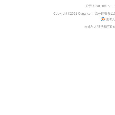
览
关于Qunar.com
|
信
息
Copyright ©2021 Qunar.com
京公网安备1101
去哪儿
未成年人/违法和不良信息