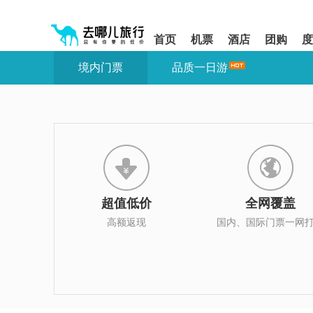
请
提
提
按
示:
示:
shift+enter
您
您
首页
机票
酒店
团购
度
进
已
已
入
进
离
境内门票
品质一日游
去
入
开
哪
网
网
网
站
站
智
导
导
能
航
航
导
区,
区
盲
本
语
区
音
域
引
含
导
有
超值低价
全网覆盖
模
6
式
个
高额返现
国内、国际门票一网
模
块,
按
下
Tab
键
浏