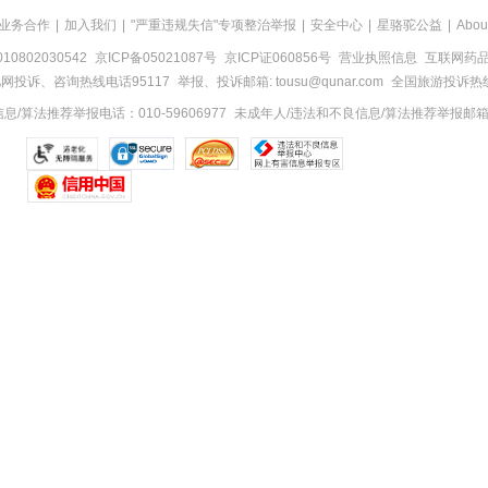
业务合作
|
加入我们
|
"严重违规失信"专项整治举报
|
安全中心
|
星骆驼公益
|
Abou
0802030542
京ICP备05021087号
京ICP证060856号
营业执照信息
互联网药品信
网投诉、咨询热线电话95117
举报、投诉邮箱: tousu@qunar.com
全国旅游投诉热线:
/算法推荐举报电话：010-59606977
未成年人/违法和不良信息/算法推荐举报邮箱：to