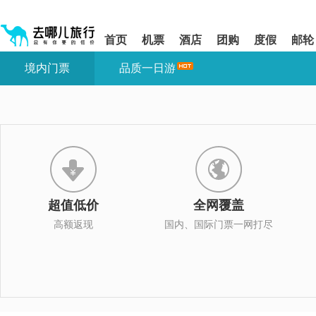
请
提
提
按
示:
示:
shift+enter
您
您
首页
机票
酒店
团购
度假
邮轮
进
已
已
入
进
离
境内门票
品质一日游
去
入
开
哪
网
网
网
站
站
智
导
导
能
航
航
导
区,
区
盲
本
语
区
音
域
引
含
导
有
超值低价
全网覆盖
模
6
式
个
高额返现
国内、国际门票一网打尽
模
块,
按
下
Tab
键
浏