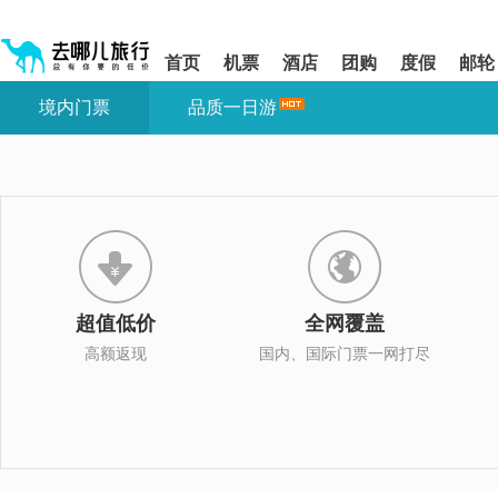
请
提
提
按
示:
示:
shift+enter
您
您
首页
机票
酒店
团购
度假
邮轮
进
已
已
入
进
离
境内门票
品质一日游
去
入
开
哪
网
网
网
站
站
智
导
导
能
航
航
导
区,
区
盲
本
语
区
音
域
引
含
导
有
超值低价
全网覆盖
模
6
式
个
高额返现
国内、国际门票一网打尽
模
块,
按
下
Tab
键
浏