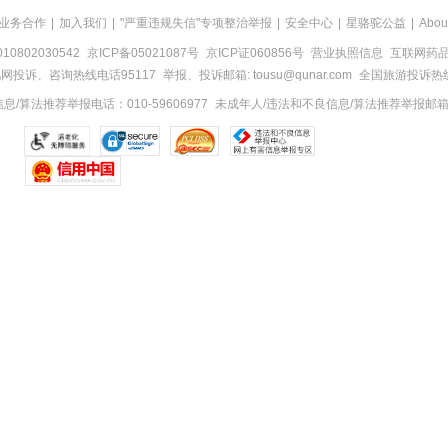
业务合作
|
加入我们
|
"严重违规失信"专项整治举报
|
安全中心
|
星骆驼公益
|
Abou
0802030542
京ICP备05021087号
京ICP证060856号
营业执照信息
互联网药品信
网投诉、咨询热线电话95117
举报、投诉邮箱: tousu@qunar.com
全国旅游投诉热线:
/算法推荐举报电话：010-59606977
未成年人/违法和不良信息/算法推荐举报邮箱：to