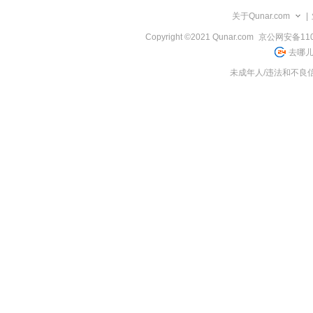
览
关于Qunar.com
|
信
息
Copyright ©2021 Qunar.com
京公网安备1101
去哪儿
未成年人/违法和不良信息