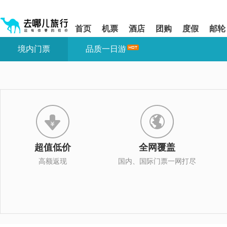
请
提
提
按
示:
示:
shift+enter
您
您
首页
机票
酒店
团购
度假
邮轮
进
已
已
入
进
离
境内门票
品质一日游
去
入
开
哪
网
网
网
站
站
智
导
导
能
航
航
导
区,
区
盲
本
语
区
音
域
引
含
导
有
超值低价
全网覆盖
模
6
式
个
高额返现
国内、国际门票一网打尽
模
块,
按
下
Tab
键
浏