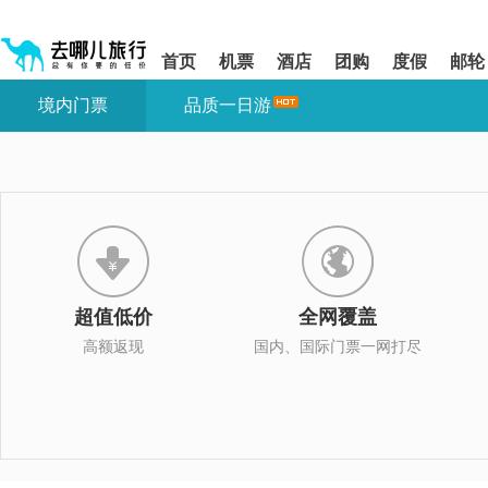
请
提
提
按
示:
示:
shift+enter
您
您
首页
机票
酒店
团购
度假
邮轮
进
已
已
入
进
离
境内门票
品质一日游
去
入
开
哪
网
网
网
站
站
智
导
导
能
航
航
导
区,
区
盲
本
语
区
音
域
引
含
导
有
超值低价
全网覆盖
模
6
式
个
高额返现
国内、国际门票一网打尽
模
块,
按
下
Tab
键
浏