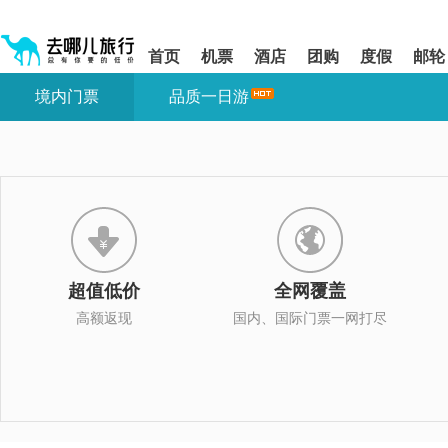
请
提
提
按
示:
示:
shift+enter
您
您
首页
机票
酒店
团购
度假
邮轮
进
已
已
入
进
离
境内门票
品质一日游
去
入
开
哪
网
网
网
站
站
智
导
导
能
航
航
导
区,
区
盲
本
语
区
音
域
引
含
导
有
超值低价
全网覆盖
模
6
式
个
高额返现
国内、国际门票一网打尽
模
块,
按
下
Tab
键
浏