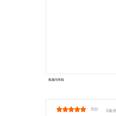
机场与车站
/5分
0
条