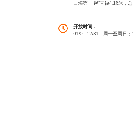
西海第 一锅”直径4.16
饪渔家饭、体验渔家生活，
湖水清澈，风平浪静，海滩
开放时间：
有快艇、帆船、香蕉船、摩
01/01-12/31；周一至周日；
成了一切关于惬意假期的必
博斯腾湖是全国“四大苇区”
水而出，长出新芽。一眼望
同构成一幅巨大而又神秘的“
前来挑战。因野生芦苇富含天
露营等活动，让您和您的家