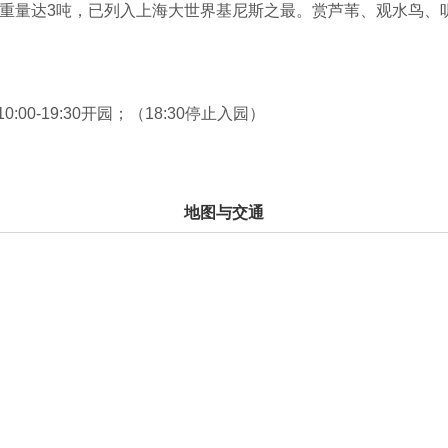
米，总重量达3吨，已列入上海大世界基尼斯之最。赏芦苇、观水鸟
亲朋好友分享博斯腾湖美景、美味鱼宴，感受淳朴民风，体验渔
阳光灿烂，和风拂面，游人如织。海滩规划有海滩休闲区、海滩
托艇等水上活动项目和沙滩排球、沙滩自行车、沙滩摩托车等休
10:00-19:30开园；（18:30停止入园）
要元素，收拾行囊、整理心情，让我们踏上新疆醉美的海滩之旅
之一，拥有近60万亩野生芦苇，通过人工培育和自然更新，每年
去尽显李白笔下“野火烧不尽，春风吹又生”顽强与诗意。景区青
地图与交通
绿野迷宫”，一旦误入苇湖深处，游客如入“迷魂阵”，大可体验
然的负氧离子的空气，可以帮助人体调节心肺*能，节日期间更
人，在天然的苇荡迷宫中尽享世外仙踪的乐趣。