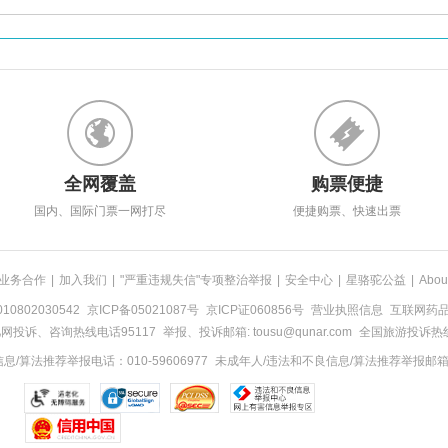
全网覆盖
购票便捷
国内、国际门票一网打尽
便捷购票、快速出票
业务合作
|
加入我们
|
"严重违规失信"专项整治举报
|
安全中心
|
星骆驼公益
|
Abou
0802030542
京ICP备05021087号
京ICP证060856号
营业执照信息
互联网药品信
网投诉、咨询热线电话95117
举报、投诉邮箱: tousu@qunar.com
全国旅游投诉热线:
/算法推荐举报电话：010-59606977
未成年人/违法和不良信息/算法推荐举报邮箱：to