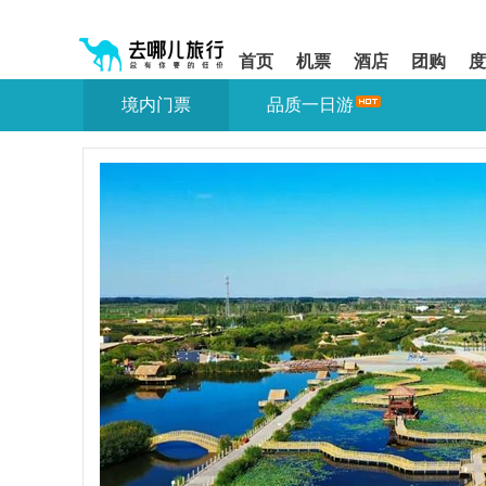
请
提
提
按
示:
示:
shift+enter
您
您
首页
机票
酒店
团购
度
进
已
已
入
进
离
境内门票
品质一日游
去
入
开
哪
网
网
网
站
站
智
导
导
能
航
航
导
区,
区
盲
本
语
区
音
域
引
含
导
有
模
6
式
个
模
块,
按
下
Tab
键
浏