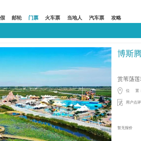
假
邮轮
门票
火车票
当地人
汽车票
攻略
博斯
赏苇荡莲
位 置
用户点评
暂无报价