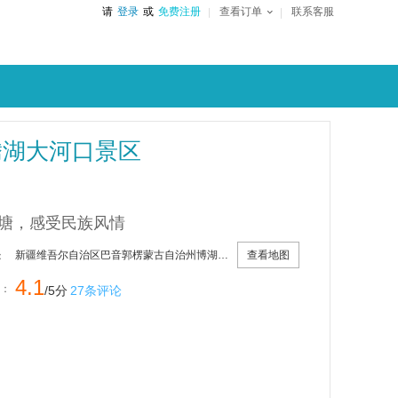
请
登录
或
免费注册
查看订单
联系客服
腾湖大河口景区
塘，感受民族风情
查看地图
新疆维吾尔自治区巴音郭楞蒙古自治州博湖县乌兰再格森乡23县道西50米
：
4.1
：
/5分
27条评论