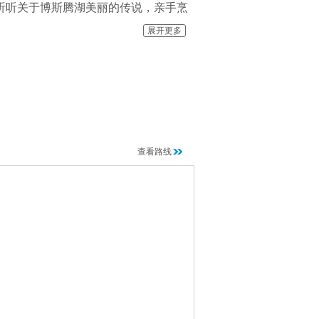
、听听关于博斯腾湖美丽的传说，亲手烹
民生活，让您感受独具韵味的渔文化。
展开更多
运动区、亲子活动区、海滨浴场区，设
闲项目。阳光、沙滩、海浪、比基尼构
！
五一期间，阿洪口60万亩野生芦苇，刺
翠浓密的芦苇荡与纵横交错步行栈道共
查看路线
湿地探险之旅，每年吸引不少户外探险者
有学生、儿童喜爱的“绿野寻踪”寻宝、