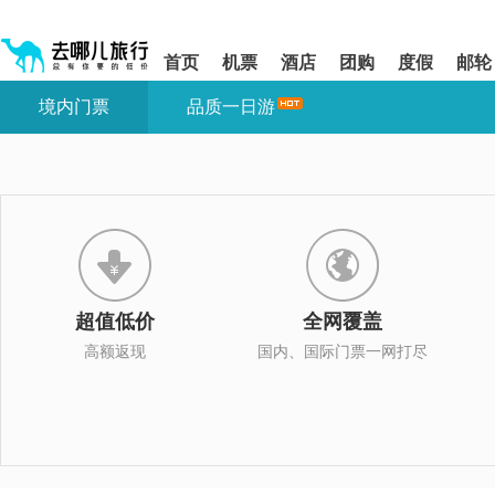
请
提
提
按
示:
示:
shift+enter
您
您
首页
机票
酒店
团购
度假
邮轮
进
已
已
入
进
离
境内门票
品质一日游
去
入
开
哪
网
网
网
站
站
智
导
导
能
航
航
导
区,
区
盲
本
语
区
音
域
引
含
导
有
超值低价
全网覆盖
模
6
式
个
高额返现
国内、国际门票一网打尽
模
块,
按
下
Tab
键
浏