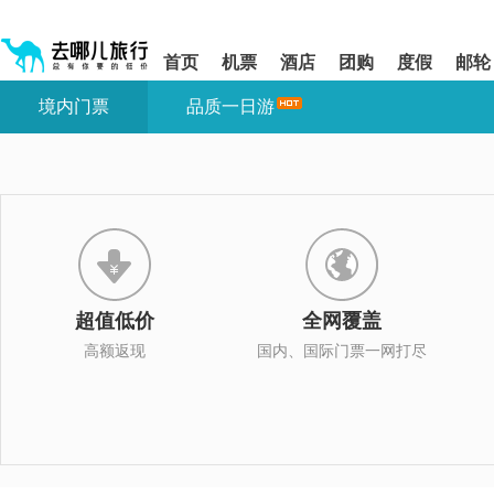
请
提
提
按
示:
示:
shift+enter
您
您
首页
机票
酒店
团购
度假
邮轮
进
已
已
入
进
离
境内门票
品质一日游
去
入
开
哪
网
网
网
站
站
智
导
导
能
航
航
导
区,
区
盲
本
语
区
音
域
引
含
导
有
超值低价
全网覆盖
模
6
式
个
高额返现
国内、国际门票一网打尽
模
块,
按
下
Tab
键
浏