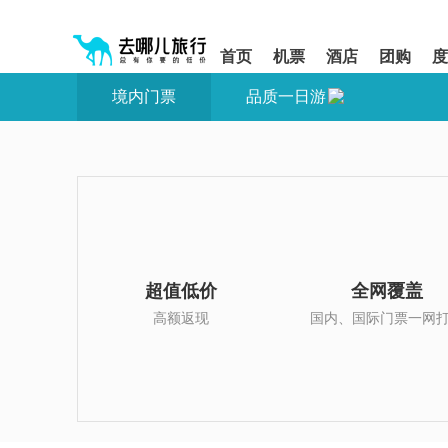
请
提
提
按
示:
示:
shift+enter
您
您
首页
机票
酒店
团购
度
进
已
已
入
进
离
境内门票
品质一日游
去
入
开
哪
网
网
网
站
站
智
导
导
能
航
航
导
区,
区
盲
本
语
区
音
域
引
含
导
有
超值低价
全网覆盖
模
6
式
个
高额返现
国内、国际门票一网
模
块,
按
下
Tab
键
浏