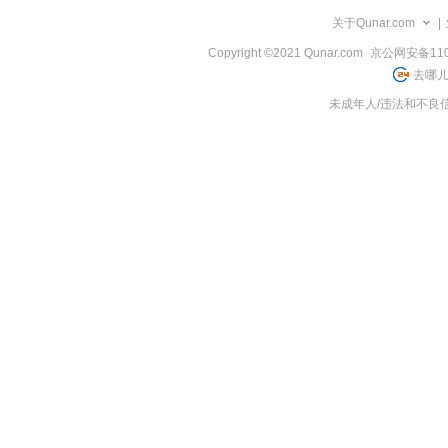
览
关于Qunar.com
|
信
息
Copyright ©2021 Qunar.com
京公网安备1101
去哪儿
未成年人/违法和不良信息