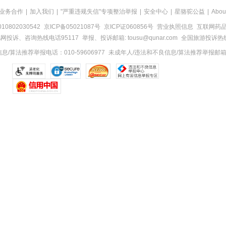
业务合作
|
加入我们
|
"严重违规失信"专项整治举报
|
安全中心
|
星骆驼公益
|
Abou
0802030542
京ICP备05021087号
京ICP证060856号
营业执照信息
互联网药品信
网投诉、咨询热线电话95117
举报、投诉邮箱: tousu@qunar.com
全国旅游投诉热线:
/算法推荐举报电话：010-59606977
未成年人/违法和不良信息/算法推荐举报邮箱：to