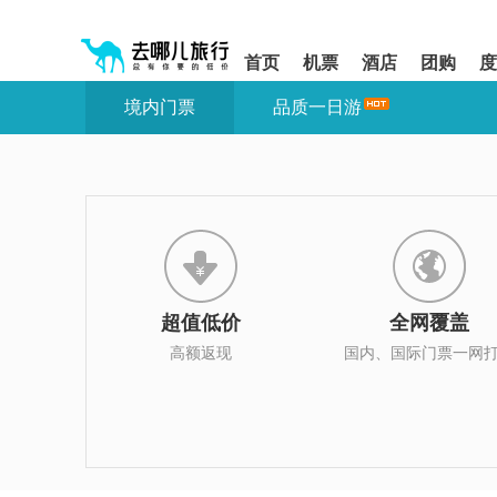
请
提
提
按
示:
示:
shift+enter
您
您
首页
机票
酒店
团购
度
进
已
已
入
进
离
境内门票
品质一日游
去
入
开
哪
网
网
网
站
站
智
导
导
能
航
航
导
区,
区
盲
本
语
区
音
域
引
含
导
有
超值低价
全网覆盖
模
6
式
个
高额返现
国内、国际门票一网
模
块,
按
下
Tab
键
浏