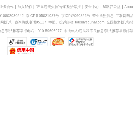
业务合作
|
加入我们
|
"严重违规失信"专项整治举报
|
安全中心
|
星骆驼公益
|
Abou
0802030542
京ICP备05021087号
京ICP证060856号
营业执照信息
互联网药品信
网投诉、咨询热线电话95117
举报、投诉邮箱: tousu@qunar.com
全国旅游投诉热线:
/算法推荐举报电话：010-59606977
未成年人/违法和不良信息/算法推荐举报邮箱：to