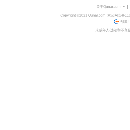
览
关于Qunar.com
|
信
息
Copyright ©2021 Qunar.com
京公网安备1101
去哪儿
未成年人/违法和不良信息