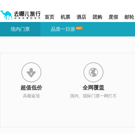
请
提
提
按
示:
示:
shift+enter
您
您
首页
机票
酒店
团购
度假
邮轮
进
已
已
入
进
离
境内门票
品质一日游
去
入
开
哪
网
网
网
站
站
智
导
导
能
航
航
导
区,
区
盲
本
语
区
音
域
引
含
导
有
超值低价
全网覆盖
模
6
式
个
高额返现
国内、国际门票一网打尽
模
块,
按
下
Tab
键
浏