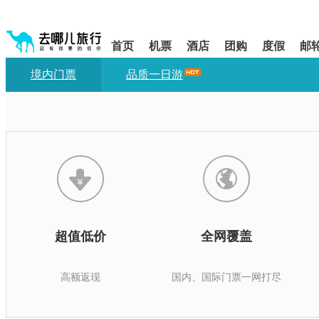
请
提
提
示:
示:
按
您
您
shift+enter
首页
机票
酒店
团购
度假
邮
已
已
进
进
离
入
境内门票
品质一日游
入
开
去
网
网
哪
站
站
网
导
导
航
航
智
区,
区
能
本
导
区
盲
域
语
含
音
有
6
引
个
导
超值低价
全网覆盖
模
模
块,
式
按
高额返现
国内、国际门票一网打尽
下
Tab
键