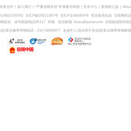
业务合作
|
加入我们
|
"严重违规失信"专项整治举报
|
安全中心
|
星骆驼公益
|
Abou
0802030542
京ICP备05021087号
京ICP证060856号
营业执照信息
互联网药品信
网投诉、咨询热线电话95117
举报、投诉邮箱: tousu@qunar.com
全国旅游投诉热线:
/算法推荐举报电话：010-59606977
未成年人/违法和不良信息/算法推荐举报邮箱：to