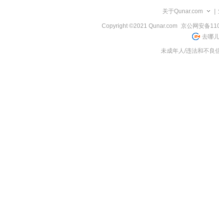
览
关于Qunar.com
|
信
息
Copyright ©2021 Qunar.com
京公网安备1101
去哪儿
未成年人/违法和不良信息