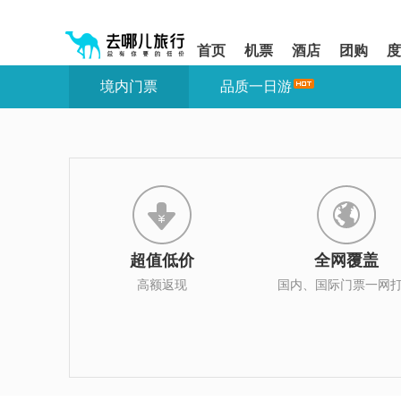
请
提
提
按
示:
示:
shift+enter
您
您
首页
机票
酒店
团购
度
进
已
已
入
进
离
境内门票
品质一日游
去
入
开
哪
网
网
网
站
站
智
导
导
能
航
航
导
区,
区
盲
本
语
区
音
域
引
含
导
有
超值低价
全网覆盖
模
6
式
个
高额返现
国内、国际门票一网
模
块,
按
下
Tab
键
浏