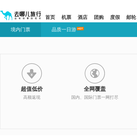
请
提
提
按
示:
示:
shift+enter
您
您
首页
机票
酒店
团购
度假
邮轮
进
已
已
入
进
离
境内门票
品质一日游
去
入
开
哪
网
网
网
站
站
智
导
导
能
航
航
导
区,
区
盲
本
语
区
音
域
引
含
导
有
超值低价
全网覆盖
模
6
式
个
高额返现
国内、国际门票一网打尽
模
块,
按
下
Tab
键
浏