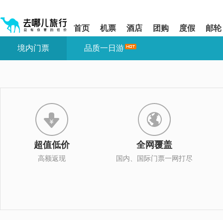
请
提
提
按
示:
示:
shift+enter
您
您
首页
机票
酒店
团购
度假
邮轮
进
已
已
入
进
离
境内门票
品质一日游
去
入
开
哪
网
网
网
站
站
智
导
导
能
航
航
导
区,
区
盲
本
语
区
音
域
引
含
导
有
超值低价
全网覆盖
模
6
式
个
高额返现
国内、国际门票一网打尽
模
块,
按
下
Tab
键
浏