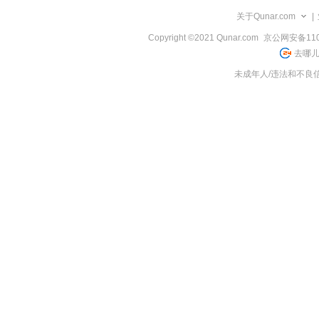
览
关于Qunar.com
|
信
息
Copyright ©2021 Qunar.com
京公网安备1101
去哪儿
未成年人/违法和不良信息