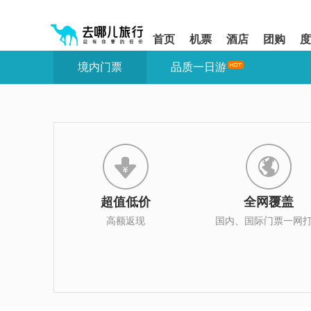
请
提
提
按
示:
示:
shift+enter
您
您
首页
机票
酒店
团购
度
进
已
已
入
进
离
境内门票
品质一日游
去
入
开
哪
网
网
网
站
站
智
导
导
能
航
航
导
区,
区
盲
本
语
区
音
域
引
含
导
有
超值低价
全网覆盖
模
6
式
个
高额返现
国内、国际门票一网
模
块,
按
下
Tab
键
浏