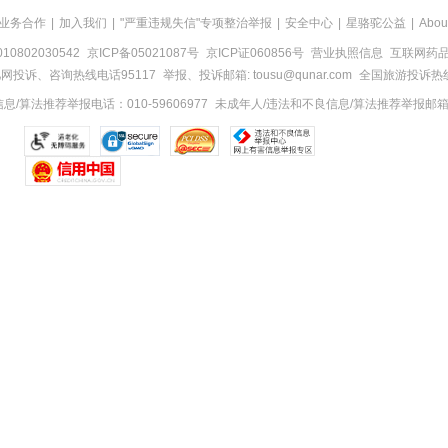
业务合作
|
加入我们
|
"严重违规失信"专项整治举报
|
安全中心
|
星骆驼公益
|
Abou
0802030542
京ICP备05021087号
京ICP证060856号
营业执照信息
互联网药品信
网投诉、咨询热线电话95117
举报、投诉邮箱: tousu@qunar.com
全国旅游投诉热线:
/算法推荐举报电话：010-59606977
未成年人/违法和不良信息/算法推荐举报邮箱：to