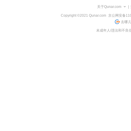
览
关于Qunar.com
|
信
息
Copyright ©2021 Qunar.com
京公网安备1101
去哪儿
未成年人/违法和不良信息