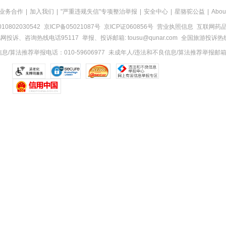
业务合作
|
加入我们
|
"严重违规失信"专项整治举报
|
安全中心
|
星骆驼公益
|
Abou
0802030542
京ICP备05021087号
京ICP证060856号
营业执照信息
互联网药品信
网投诉、咨询热线电话95117
举报、投诉邮箱: tousu@qunar.com
全国旅游投诉热线:
/算法推荐举报电话：010-59606977
未成年人/违法和不良信息/算法推荐举报邮箱：to