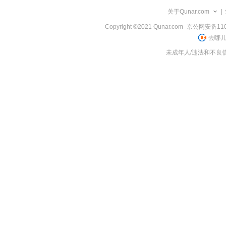
览
关于Qunar.com
|
信
息
Copyright ©2021 Qunar.com
京公网安备1101
去哪儿
未成年人/违法和不良信息