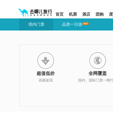
请
提
提
按
示:
示:
shift+enter
您
您
首页
机票
酒店
团购
度
进
已
已
入
进
离
境内门票
品质一日游
去
入
开
哪
网
网
网
站
站
智
导
导
能
航
航
导
区,
区
盲
本
语
区
音
域
引
含
导
有
超值低价
全网覆盖
模
6
式
个
高额返现
国内、国际门票一网
模
块,
按
下
Tab
键
浏