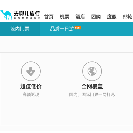
请
提
提
按
示:
示:
shift+enter
您
您
首页
机票
酒店
团购
度假
邮轮
进
已
已
入
进
离
境内门票
品质一日游
去
入
开
哪
网
网
网
站
站
智
导
导
能
航
航
导
区,
区
盲
本
语
区
音
域
引
含
导
有
超值低价
全网覆盖
模
6
式
个
高额返现
国内、国际门票一网打尽
模
块,
按
下
Tab
键
浏