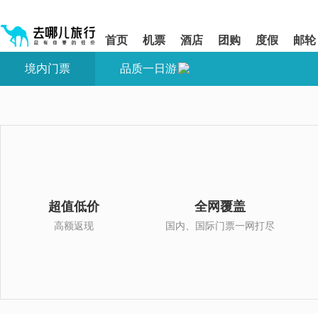
请
提
提
按
示:
示:
shift+enter
您
您
首页
机票
酒店
团购
度假
邮轮
进
已
已
入
进
离
境内门票
品质一日游
去
入
开
哪
网
网
网
站
站
智
导
导
能
航
航
导
区,
区
盲
本
语
区
音
域
引
含
导
有
超值低价
全网覆盖
模
6
式
个
高额返现
国内、国际门票一网打尽
模
块,
按
下
Tab
键
浏