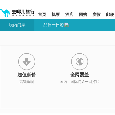
请
提
提
按
示:
示:
shift+enter
您
您
首页
机票
酒店
团购
度假
邮轮
进
已
已
入
进
离
境内门票
品质一日游
去
入
开
哪
网
网
网
站
站
智
导
导
能
航
航
导
区,
区
盲
本
语
区
音
域
引
含
导
有
超值低价
全网覆盖
模
6
式
个
高额返现
国内、国际门票一网打尽
模
块,
按
下
Tab
键
浏