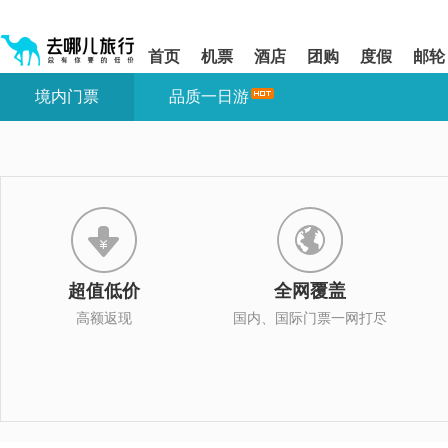
请
提
提
按
示:
示:
shift+enter
您
您
首页
机票
酒店
团购
度假
邮轮
进
已
已
入
进
离
境内门票
品质一日游
去
入
开
哪
网
网
网
站
站
智
导
导
能
航
航
导
区,
区
盲
本
语
区
音
域
引
含
导
有
超值低价
全网覆盖
模
6
式
个
高额返现
国内、国际门票一网打尽
模
块,
按
下
Tab
键
浏