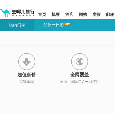
请
提
提
按
示:
示:
shift+enter
您
您
首页
机票
酒店
团购
度假
邮轮
进
已
已
入
进
离
境内门票
品质一日游
去
入
开
哪
网
网
网
站
站
智
导
导
能
航
航
导
区,
区
盲
本
语
区
音
域
引
含
导
有
超值低价
全网覆盖
模
6
式
个
高额返现
国内、国际门票一网打尽
模
块,
按
下
Tab
键
浏