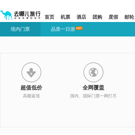
请
提
提
按
示:
示:
shift+enter
您
您
首页
机票
酒店
团购
度假
邮轮
进
已
已
入
进
离
境内门票
品质一日游
去
入
开
哪
网
网
网
站
站
智
导
导
能
航
航
导
区,
区
盲
本
语
区
音
域
引
含
导
有
超值低价
全网覆盖
模
6
式
个
高额返现
国内、国际门票一网打尽
模
块,
按
下
Tab
键
浏