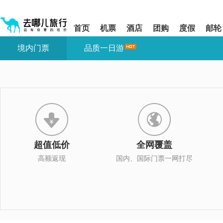
请
提
提
按
示:
示:
shift+enter
您
您
首页
机票
酒店
团购
度假
邮轮
进
已
已
入
进
离
境内门票
品质一日游
去
入
开
哪
网
网
网
站
站
智
导
导
能
航
航
导
区,
区
盲
本
语
区
音
域
引
含
导
有
超值低价
全网覆盖
模
6
式
个
高额返现
国内、国际门票一网打尽
模
块,
按
下
Tab
键
浏