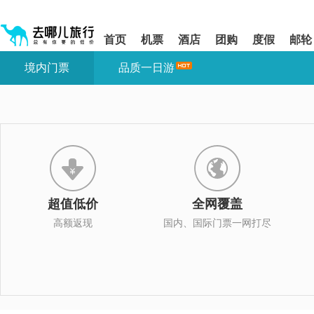
请
提
提
按
示:
示:
shift+enter
您
您
首页
机票
酒店
团购
度假
邮轮
进
已
已
入
进
离
境内门票
品质一日游
去
入
开
哪
网
网
网
站
站
智
导
导
能
航
航
导
区,
区
盲
本
语
区
音
域
引
含
导
有
超值低价
全网覆盖
模
6
式
个
高额返现
国内、国际门票一网打尽
模
块,
按
下
Tab
键
浏