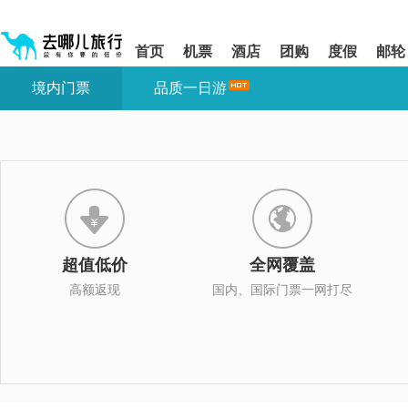
请
提
提
按
示:
示:
shift+enter
您
您
首页
机票
酒店
团购
度假
邮轮
进
已
已
入
进
离
境内门票
品质一日游
去
入
开
哪
网
网
网
站
站
智
导
导
能
航
航
导
区,
区
盲
本
语
区
音
域
引
含
导
有
超值低价
全网覆盖
模
6
式
个
高额返现
国内、国际门票一网打尽
模
块,
按
下
Tab
键
浏